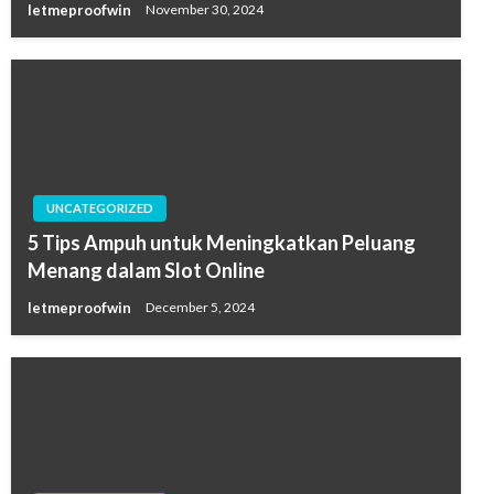
letmeproofwin
November 30, 2024
UNCATEGORIZED
5 Tips Ampuh untuk Meningkatkan Peluang
Menang dalam Slot Online
letmeproofwin
December 5, 2024