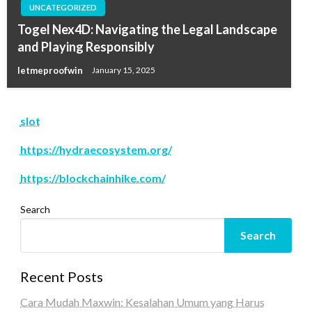
UNCATEGORIZED
Togel Nex4D: Navigating the Legal Landscape
and Playing Responsibly
letmeproofwin
January 15, 2025
slot
https://hydraecosystem.org/
https://blockchainhike.com/
Search
Search
Recent Posts
Cara Mudah Maxwin: Kesalahan Umum yang Harus