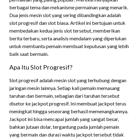
berbagai tema dan mekanisme permainan yang menarik.
Dua jenis mesin slot yang sering dibandingkan adalah
slot progresif dan slot biasa. Artikel ini bertujuan untuk
membedakan kedua jenis slot tersebut, memberikan
berita terbaru, serta analisis mendalam yang diperlukan
untuk membantu pemain membuat keputusan yang lebih
baik saat bermain.
Apa Itu Slot Progresif?
Slot progresif adalah mesin slot yang terhubung dengan
jaringan mesin lainnya. Setiap kali pemain memasang
taruhan dan bermain, sebagian dari taruhan tersebut
disetor ke jackpot progresif. Ini membuat jackpot terus
meningkat hingga seseorang berhasil memenangkannya.
Jackpot ini bisa mencapai jumlah yang sangat besar,
bahkan jutaan dolar, tergantung pada jumlah pemain
yang bermain dan durasi waktu jackpot tersebut tidak