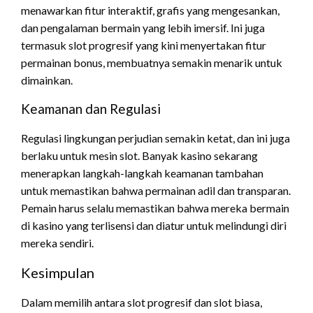
menawarkan fitur interaktif, grafis yang mengesankan,
dan pengalaman bermain yang lebih imersif. Ini juga
termasuk slot progresif yang kini menyertakan fitur
permainan bonus, membuatnya semakin menarik untuk
dimainkan.
Keamanan dan Regulasi
Regulasi lingkungan perjudian semakin ketat, dan ini juga
berlaku untuk mesin slot. Banyak kasino sekarang
menerapkan langkah-langkah keamanan tambahan
untuk memastikan bahwa permainan adil dan transparan.
Pemain harus selalu memastikan bahwa mereka bermain
di kasino yang terlisensi dan diatur untuk melindungi diri
mereka sendiri.
Kesimpulan
Dalam memilih antara slot progresif dan slot biasa,