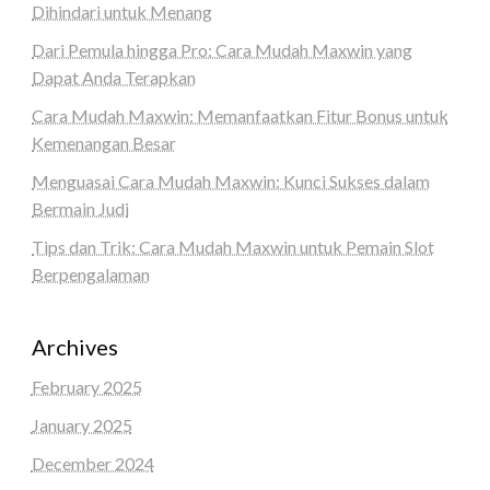
Dihindari untuk Menang
Dari Pemula hingga Pro: Cara Mudah Maxwin yang
Dapat Anda Terapkan
Cara Mudah Maxwin: Memanfaatkan Fitur Bonus untuk
Kemenangan Besar
Menguasai Cara Mudah Maxwin: Kunci Sukses dalam
Bermain Judi
Tips dan Trik: Cara Mudah Maxwin untuk Pemain Slot
Berpengalaman
Archives
February 2025
January 2025
December 2024