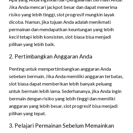
Jika Anda mencari jackpot besar dan dapat menerima
risiko yang lebih tinggi, slot progresif mungkin layak
dicoba. Namun, jika tujuan Anda adalah menikmati
permainan dan mendapatkan keuntungan yang lebih
kecil tetapi lebih konsisten, slot biasa bisa menjadi
pilihan yang lebih baik.
2. Pertimbangkan Anggaran Anda
Penting untuk mempertimbangkan anggaran Anda
sebelum bermain. Jika Anda memiliki anggaran terbatas,
slot biasa dapat memberikan lebih banyak peluang
untuk bermain lebih lama. Sederhananya, jika Anda ingin
bermain dengan risiko yang lebih tinggi dan memiliki
anggaran yang lebih besar, slot progresif bisa menjadi
pilihan yang tepat.
3. Pelajari Permainan Sebelum Memainkan