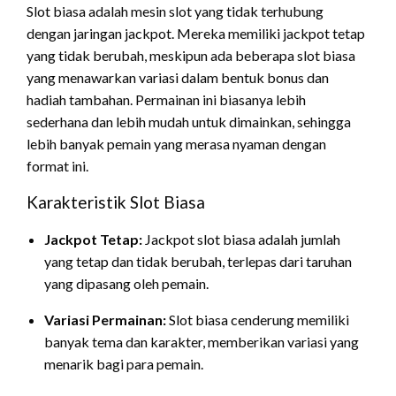
Slot biasa adalah mesin slot yang tidak terhubung
dengan jaringan jackpot. Mereka memiliki jackpot tetap
yang tidak berubah, meskipun ada beberapa slot biasa
yang menawarkan variasi dalam bentuk bonus dan
hadiah tambahan. Permainan ini biasanya lebih
sederhana dan lebih mudah untuk dimainkan, sehingga
lebih banyak pemain yang merasa nyaman dengan
format ini.
Karakteristik Slot Biasa
Jackpot Tetap:
Jackpot slot biasa adalah jumlah
yang tetap dan tidak berubah, terlepas dari taruhan
yang dipasang oleh pemain.
Variasi Permainan:
Slot biasa cenderung memiliki
banyak tema dan karakter, memberikan variasi yang
menarik bagi para pemain.