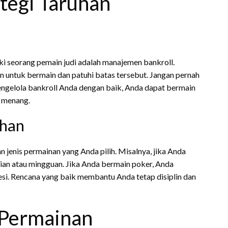
egi Taruhan
iki seorang pemain judi adalah manajemen bankroll.
 untuk bermain dan patuhi batas tersebut. Jangan pernah
engelola bankroll Anda dengan baik, Anda dapat bermain
k menang.
uhan
jenis permainan yang Anda pilih. Misalnya, jika Anda
ian atau mingguan. Jika Anda bermain poker, Anda
esi. Rencana yang baik membantu Anda tetap disiplin dan
 Permainan