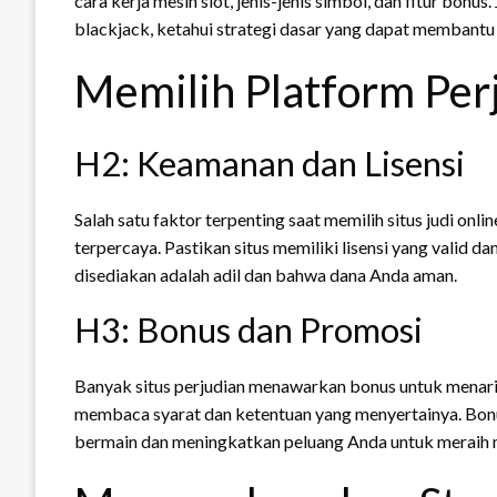
cara kerja mesin slot, jenis-jenis simbol, dan fitur bon
blackjack, ketahui strategi dasar yang dapat membantu
Memilih Platform Per
H2: Keamanan dan Lisensi
Salah satu faktor terpenting saat memilih situs judi o
terpercaya. Pastikan situs memiliki lisensi yang valid d
disediakan adalah adil dan bahwa dana Anda aman.
H3: Bonus dan Promosi
Banyak situs perjudian menawarkan bonus untuk menarik
membaca syarat dan ketentuan yang menyertainya. Bo
bermain dan meningkatkan peluang Anda untuk meraih 