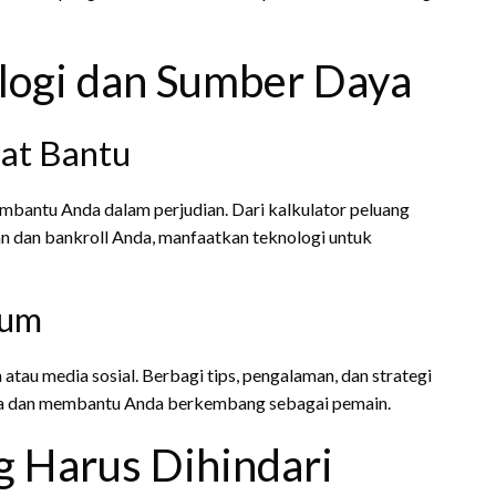
ogi dan Sumber Daya
lat Bantu
 membantu Anda dalam perjudian. Dari kalkulator peluang
 dan bankroll Anda, manfaatkan teknologi untuk
rum
tau media sosial. Berbagi tips, pengalaman, dan strategi
ga dan membantu Anda berkembang sebagai pemain.
 Harus Dihindari