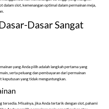
kpot dalam slot, kemenangan optimal dalam permainan meja,
an.
asar-Dasar Sangat
mainan yang Anda pilih adalah langkah pertama yang
rmain, serta peluang dan pembayaran dari permainan
at keputusan yang tidak menguntungkan.
ainan
 tersedia. Misalnya, jika Anda tertarik dengan slot, pahami