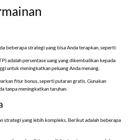
rmainan
da beberapa strategi yang bisa Anda terapkan, seperti:
(RTP) adalah persentase uang yang dikembalikan kepada
inggi untuk meningkatkan peluang Anda menang.
arkan fitur bonus, seperti putaran gratis. Gunakan
a tanpa meningkatkan taruhan.
a
 strategi yang lebih kompleks. Berikut adalah beberapa