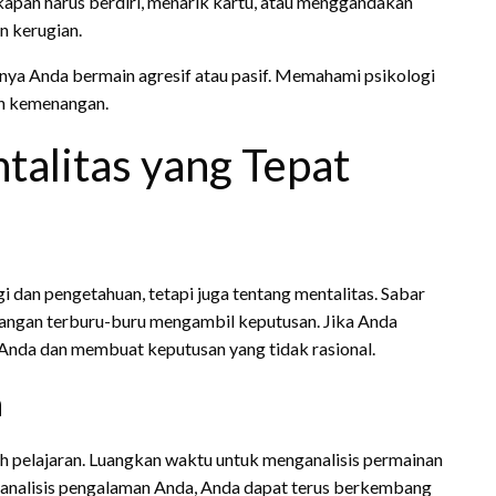
ti kapan harus berdiri, menarik kartu, atau menggandakan
n kerugian.
knya Anda bermain agresif atau pasif. Memahami psikologi
ih kemenangan.
litas yang Tepat
i dan pengetahuan, tetapi juga tentang mentalitas. Sabar
. Jangan terburu-buru mengambil keputusan. Jika Anda
Anda dan membuat keputusan yang tidak rasional.
n
ah pelajaran. Luangkan waktu untuk menganalisis permainan
ganalisis pengalaman Anda, Anda dapat terus berkembang