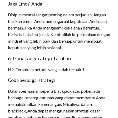
Jaga Emosi Anda
Disiplin mental sangat penting dalam perjudian. Jangan
biarkan emosi Anda memengaruhi keputusan Anda saat
bermain. Jika Anda mengalami kekalahan beruntun,
beristirahatlah sejenak. Kembalilah ke permainan dengan
mindset yang lebih baik dan bersiap untuk membuat
keputusan yang lebih rasional.
6. Gunakan Strategi Taruhan
H2: Terapkan metode yang sudah terbukti.
Coba berbagai strategi
Dalam permainan seperti blackjack atau poker, ada
berbagai strategi taruhan yang dapat membantu Anda
memaksimalkan kemenangan. Misalnya, dalam
blackjack, Anda dapat menggunakan strategi dasar
untuk menentukan kapan harus berdiri, menggambar,