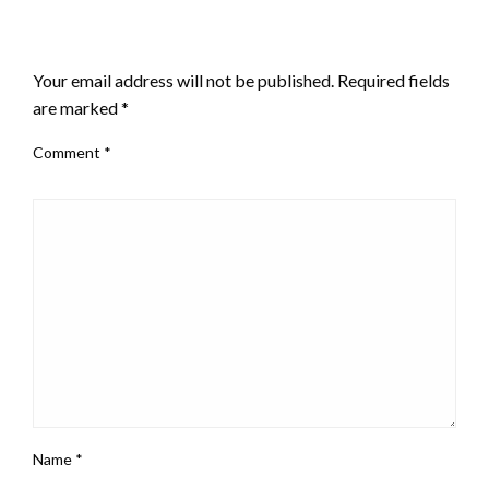
LEAVE A RESPONSE
Your email address will not be published.
Required fields
are marked
*
Comment
*
Name
*