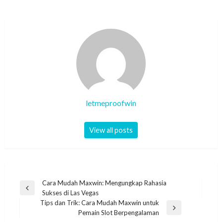
letmeproofwin
View all posts
Post
Cara Mudah Maxwin: Mengungkap Rahasia
Previous
Sukses di Las Vegas
navigation
Post
Tips dan Trik: Cara Mudah Maxwin untuk
Next
Pemain Slot Berpengalaman
Post