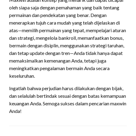
oleh siapa saja dengan pemahaman yang baik tentang
permainan dan pendekatan yang benar. Dengan
menerapkan tujuh cara mudah yang telah dijelaskan di
atas—memilih permainan yang tepat, mempelajari aturan
dan strategi, mengelola bankroll, memanfaatkan bonus,
bermain dengan disiplin, menggunakan strategi taruhan,
dan tetap update dengan tren—Anda tidak hanya dapat
memaksimalkan kemenangan Anda, tetapi juga
meningkatkan pengalaman bermain Anda secara
keseluruhan.
Ingatlah bahwa perjudian harus dilakukan dengan bijak,
dan selalulah bertindak sesuai dengan batas kemampuan
keuangan Anda. Semoga sukses dalam pencarian maxwin
Anda!