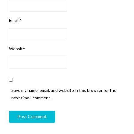
Email
*
Website
Save my name, email, and website in this browser for the
next time I comment.