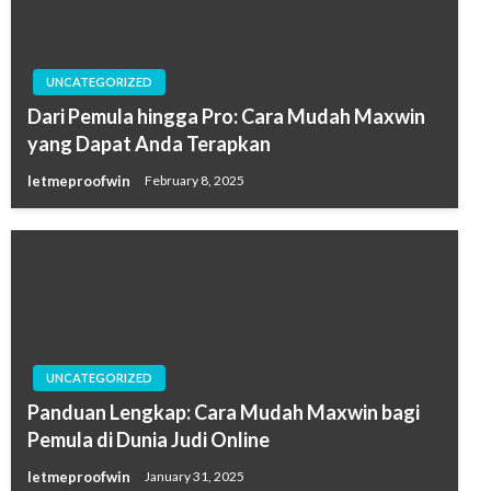
UNCATEGORIZED
Dari Pemula hingga Pro: Cara Mudah Maxwin
yang Dapat Anda Terapkan
letmeproofwin
February 8, 2025
UNCATEGORIZED
Panduan Lengkap: Cara Mudah Maxwin bagi
Pemula di Dunia Judi Online
letmeproofwin
January 31, 2025