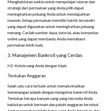
Menghabiskan waktu untuk mempelajari aturan dan
strategi dari permainan yang Anda pilih dapat
meningkatkan peluang Anda untuk mendapatkan
maxwin. Setiap permainan memiliki taktik tersendiri
yang dapat digunakan untuk meningkatkan peluang
menang. Carilah sumber daya, tutorial, atau komunitas
online yang dapat membantu Anda memahami
permainan lebih baik.
3. Manajemen Bankroll yang Cerdas
H2: Kelola uang Anda dengan bijak.
Tentukan Anggaran
Salah satu cara terbaik untuk memaksimalkan
kemenangan adalah dengan mengelola bankroll Anda.
Tentukan berapa banyak uang yang bersedia Anda
habiskan untuk bermain dan patuhi anggaran tersebut.
Jangan pernah melebihi batas yang Anda tetapkan, dan