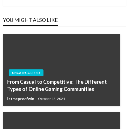
YOU MIGHT ALSO LIKE
UNCATEGORIZED
From Casual to Competitive: The Different
Types of Online Gaming Communities
letmeproofwin
October 15, 2024