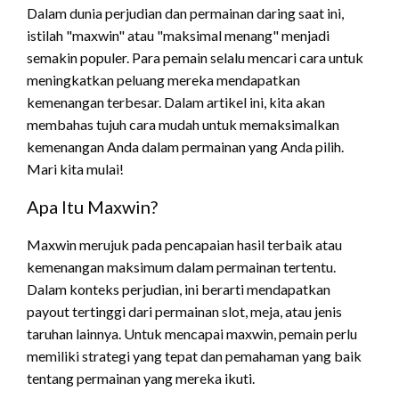
Dalam dunia perjudian dan permainan daring saat ini,
istilah "maxwin" atau "maksimal menang" menjadi
semakin populer. Para pemain selalu mencari cara untuk
meningkatkan peluang mereka mendapatkan
kemenangan terbesar. Dalam artikel ini, kita akan
membahas tujuh cara mudah untuk memaksimalkan
kemenangan Anda dalam permainan yang Anda pilih.
Mari kita mulai!
Apa Itu Maxwin?
Maxwin merujuk pada pencapaian hasil terbaik atau
kemenangan maksimum dalam permainan tertentu.
Dalam konteks perjudian, ini berarti mendapatkan
payout tertinggi dari permainan slot, meja, atau jenis
taruhan lainnya. Untuk mencapai maxwin, pemain perlu
memiliki strategi yang tepat dan pemahaman yang baik
tentang permainan yang mereka ikuti.