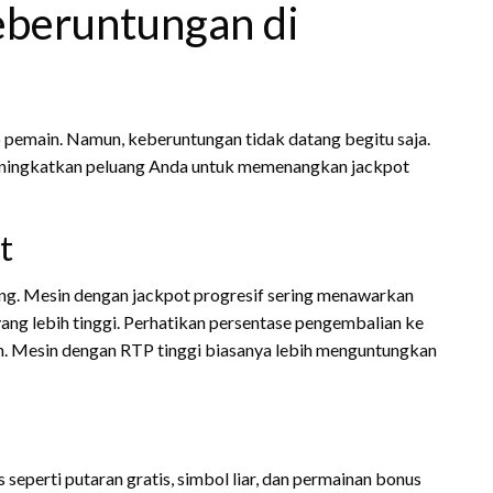
beruntungan di
p pemain. Namun, keberuntungan tidak datang begitu saja.
eningkatkan peluang Anda untuk memenangkan jackpot
t
ing. Mesin dengan jackpot progresif sering menawarkan
s yang lebih tinggi. Perhatikan persentase pengembalian ke
h. Mesin dengan RTP tinggi biasanya lebih menguntungkan
seperti putaran gratis, simbol liar, dan permainan bonus