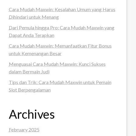
Cara Mudah Maxwin: Kesalahan Umum yang Harus
Dihindari untuk Menang
Dari Pemula hingga Pro: Cara Mudah Maxwin yang
Dapat Anda Terapkan
Cara Mudah Maxwin: Memanfaatkan Fitur Bonus
untuk Kemenangan Besar
Menguasai Cara Mudah Maxwin: Kunci Sukses
dalam Bermain Judi
Tips dan Trik: Cara Mudah Maxwin untuk Pemain
Slot Berpengalaman
Archives
February 2025