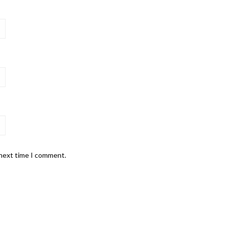
 next time I comment.