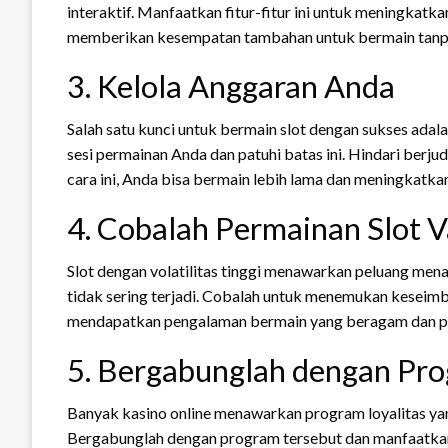
interaktif. Manfaatkan fitur-fitur ini untuk meningkat
memberikan kesempatan tambahan untuk bermain tanpa
3. Kelola Anggaran Anda
Salah satu kunci untuk bermain slot dengan sukses ada
sesi permainan Anda dan patuhi batas ini. Hindari berj
cara ini, Anda bisa bermain lebih lama dan meningkatka
4. Cobalah Permainan Slot Va
Slot dengan volatilitas tinggi menawarkan peluang me
tidak sering terjadi. Cobalah untuk menemukan keseimba
mendapatkan pengalaman bermain yang beragam dan pe
5. Bergabunglah dengan Pro
Banyak kasino online menawarkan program loyalitas y
Bergabunglah dengan program tersebut dan manfaatkan