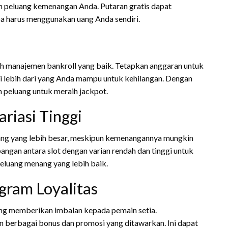
kan peluang kemenangan Anda. Putaran gratis dapat
 harus menggunakan uang Anda sendiri.
lah manajemen bankroll yang baik. Tetapkan anggaran untuk
udi lebih dari yang Anda mampu untuk kehilangan. Dengan
n peluang untuk meraih jackpot.
riasi Tinggi
nang yang lebih besar, meskipun kemenangannya mungkin
ngan antara slot dengan varian rendah dan tinggi untuk
luang menang yang lebih baik.
gram Loyalitas
ang memberikan imbalan kepada pemain setia.
 berbagai bonus dan promosi yang ditawarkan. Ini dapat