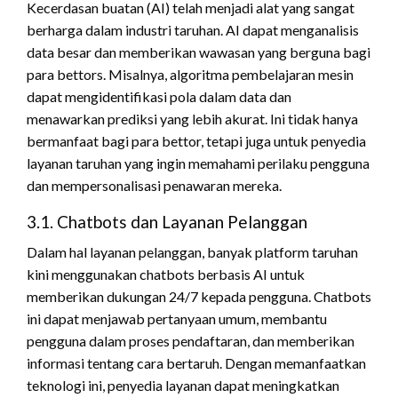
Kecerdasan buatan (AI) telah menjadi alat yang sangat
berharga dalam industri taruhan. AI dapat menganalisis
data besar dan memberikan wawasan yang berguna bagi
para bettors. Misalnya, algoritma pembelajaran mesin
dapat mengidentifikasi pola dalam data dan
menawarkan prediksi yang lebih akurat. Ini tidak hanya
bermanfaat bagi para bettor, tetapi juga untuk penyedia
layanan taruhan yang ingin memahami perilaku pengguna
dan mempersonalisasi penawaran mereka.
3.1. Chatbots dan Layanan Pelanggan
Dalam hal layanan pelanggan, banyak platform taruhan
kini menggunakan chatbots berbasis AI untuk
memberikan dukungan 24/7 kepada pengguna. Chatbots
ini dapat menjawab pertanyaan umum, membantu
pengguna dalam proses pendaftaran, dan memberikan
informasi tentang cara bertaruh. Dengan memanfaatkan
teknologi ini, penyedia layanan dapat meningkatkan