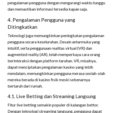
pengalaman pengguna dengan mengurangi waktu tunggu
dan memastikan informasi tersedia kapan saja.
4. Pengalaman Pengguna yang
Ditingkatkan
Teknologi juga memungkinkan peningkatan pengalaman
pengguna secara keseluruhan. Desain antarmuka yang
intuitif, serta penggunaan realitas virtual (VR) dan
augmented reality (AR), telah memperkaya cara orang
berinteraksi dengan platform taruhan. VR, misalnya,
dapat menciptakan pengalaman kasino yang lebih
mendalam, memungkinkan pengguna merasa seolah-olah
mereka berada di kasino fisik meski sebenarnya
bertaruh dari rumah.
4.1. Live Betting dan Streaming Langsung
Fitur live betting semakin populer di kalangan bettor.
Dengan teknologi streaming langsung, pengguna dapat