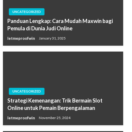
UNCATEGORIZED
Panduan Lengkap: Cara Mudah Maxwin bagi
Pemula di Dunia Judi Online
letmeproofwin
January 31, 2025
UNCATEGORIZED
Strategi Kemenangan: Trik Bermain Slot
Online untuk Pemain Berpengalaman
letmeproofwin
November 25, 2024