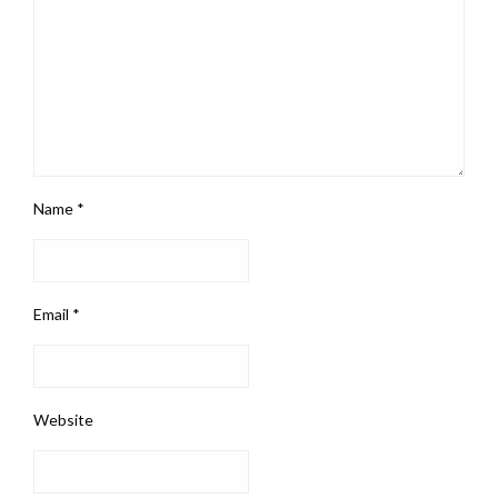
Name
*
Email
*
Website