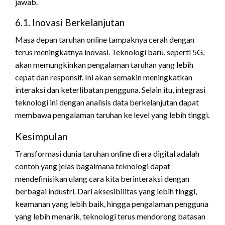
jawab.
6.1. Inovasi Berkelanjutan
Masa depan taruhan online tampaknya cerah dengan
terus meningkatnya inovasi. Teknologi baru, seperti 5G,
akan memungkinkan pengalaman taruhan yang lebih
cepat dan responsif. Ini akan semakin meningkatkan
interaksi dan keterlibatan pengguna. Selain itu, integrasi
teknologi ini dengan analisis data berkelanjutan dapat
membawa pengalaman taruhan ke level yang lebih tinggi.
Kesimpulan
Transformasi dunia taruhan online di era digital adalah
contoh yang jelas bagaimana teknologi dapat
mendefinisikan ulang cara kita berinteraksi dengan
berbagai industri. Dari aksesibilitas yang lebih tinggi,
keamanan yang lebih baik, hingga pengalaman pengguna
yang lebih menarik, teknologi terus mendorong batasan